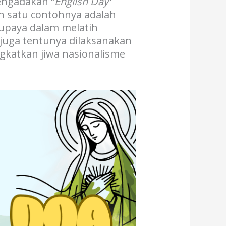
engadakan “
English Day
”
lah satu contohnya adalah
 upaya dalam melatih
 juga tentunya dilaksanakan
gkatkan jiwa nasionalisme