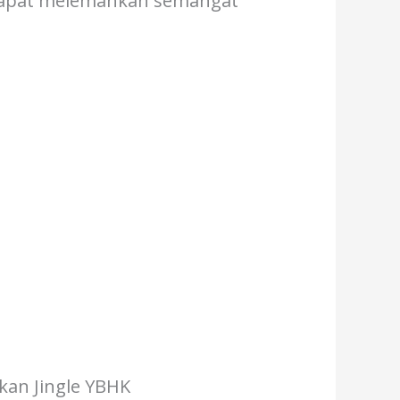
 dapat melemahkan semangat
tkan Jingle YBHK