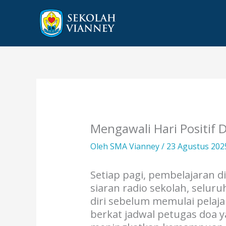
Lewati
ke
konten
Mengawali Hari Positif
Oleh
SMA Vianney
/
23 Agustus 20
Setiap pagi, pembelajaran 
siaran radio sekolah, selu
diri sebelum memulai pelaj
berkat jadwal petugas doa y