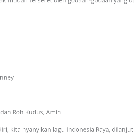
tidak mudah terseret oleh godaan-godaan yang
anney
 dan Roh Kudus, Amin
diri, kita nyanyikan lagu Indonesia Raya, dilanju