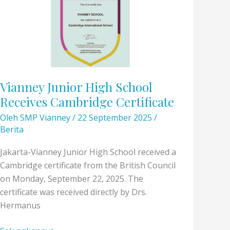
Bahasa
dengan
Beragam
Lomba
di
SMA
Vianney Junior High School
Vianney
Receives Cambridge Certificate
Oleh
SMP Vianney
/
22 September 2025
/
Berita
Jakarta-Vianney Junior High School received a
Cambridge certificate from the British Council
on Monday, September 22, 2025. The
certificate was received directly by Drs.
Hermanus