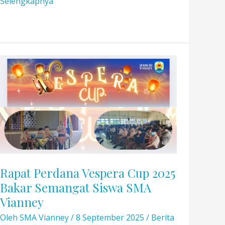
Vianney
Selengkapnya
Junior
High
School
Receives
Cambridge
Certificate
Rapat Perdana Vespera Cup 2025
Bakar Semangat Siswa SMA
Vianney
Oleh
SMA Vianney
/
8 September 2025
/
Berita