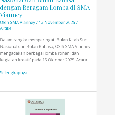
dengan Beragam Lomba di SMA
Vianney
Oleh
SMA Vianney
/
13 November 2025
/
Artikel
Dalam rangka memperingati Bulan Kitab Suci
Nasional dan Bulan Bahasa, OSIS SMA Vianney
mengadakan berbagai lomba rohani dan
kegiatan kreatif pada 15 Oktober 2025. Acara
Perayaan
Selengkapnya
Bulan
Kitab
Suci
Nasional
dan
Bulan