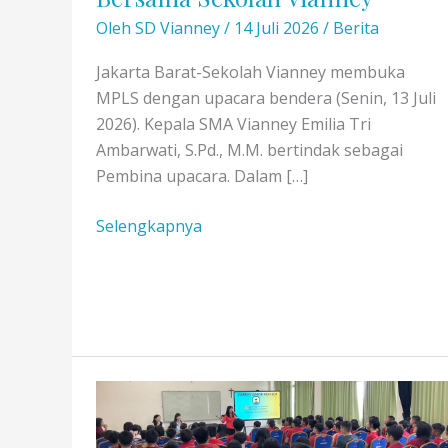
Oleh
SD Vianney
/
14 Juli 2026
/
Berita
Jakarta Barat-Sekolah Vianney membuka
MPLS dengan upacara bendera (Senin, 13 Juli
2026). Kepala SMA Vianney Emilia Tri
Ambarwati, S.Pd., M.M. bertindak sebagai
Pembina upacara. Dalam […]
5
Selengkapnya
S
dan
Zero
Waste:
Komitmen
Bersama
Sekolah
Vianney