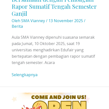
Rapor Sumatif Tengah Semester
Ganjil
Oleh
SMA Vianney
/
13 November 2025
/
Berita
Aula SMA Vianney dipenuhi suasana semarak
pada Jumat, 10 Oktober 2025, saat 19
universitas menghadirkan Edufair yang
bertepatan dengan pembagian rapor sumatif
tengah semester. Acara
SMA
Selengkapnya
Vianney
Gelar
Edufair
Bersamaan
dengan