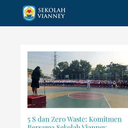
Lewati
ke
konten
5 S dan Zero Waste: Komitmen
Bersama Sekolah Vianney