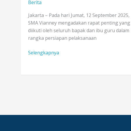
Berita
Jakarta – Pada hari Jumat, 12 September 2025,
SMA Vianney mengadakan rapat penting yang
diikuti oleh seluruh bapak dan ibu guru dalam
rangka persiapan pelaksanaan
Menjelang
Selengkapnya
Sumatif
Tengah
Semester
Guru
SMA
Vianney
Tata
Langkah
Lewat
Rapat