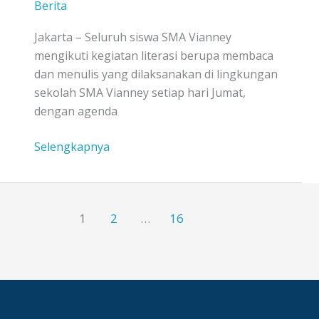
Berita
Jakarta – Seluruh siswa SMA Vianney
mengikuti kegiatan literasi berupa membaca
dan menulis yang dilaksanakan di lingkungan
sekolah SMA Vianney setiap hari Jumat,
dengan agenda
SMA
Selengkapnya
Vianney
Gelar
Program
1
2
…
16
Literasi
Rutin
untuk
Bentuk
Generasi
Kritis