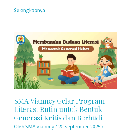
Open
Selengkapnya
House
ke-
2
Sekolah
Vianney
&
Launching
Cambridge
Curriculum
for
SMP
SMA Vianney Gelar Program
Vianney
Literasi Rutin untuk Bentuk
Generasi Kritis dan Berbudi
Oleh
SMA Vianney
/
20 September 2025
/