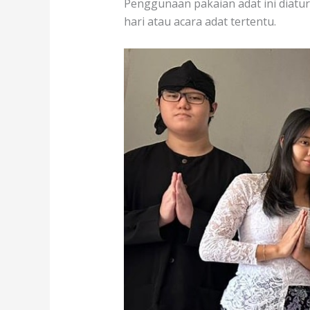
Penggunaan pakaian adat ini diatu
hari atau acara adat tertentu.