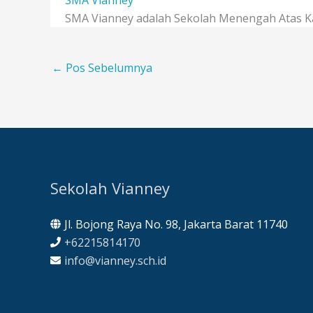
SMA Vianney adalah Sekolah Menengah Atas Kat
←
Pos Sebelumnya
Sekolah Vianney
Jl. Bojong Raya No. 98, Jakarta Barat 11740
+62215814170
info@vianney.sch.id