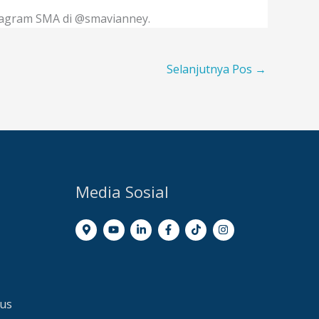
stagram SMA di @smavianney.
Selanjutnya Pos
→
Media Sosial
dus