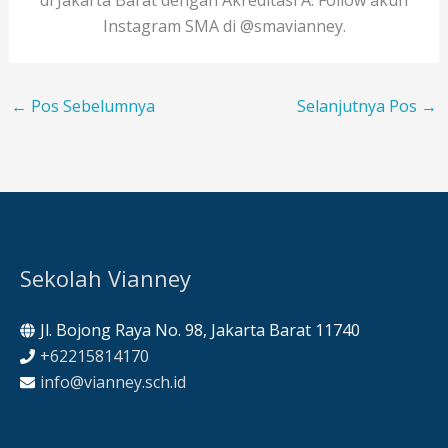
Instagram SMA di @smavianney.
←
Pos Sebelumnya
Selanjutnya Pos
→
Sekolah Vianney
Jl. Bojong Raya No. 98, Jakarta Barat 11740
+62215814170
info@vianney.sch.id