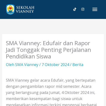
Lewati
Men
ke
konten
Uta
SMA Vianney: Edufair dan Rapor
Jadi Tonggak Penting Perjalanan
Pendidikan Siswa
Oleh
SMA Vianney
/
7 Oktober 2024
/
Berita
SMA Vianney gelar acara Edufair, yang bertepatan
dengan pengambilan rapor mid semester. Acara
yang berlangsung pada Jumat, 4 Oktober 2024 ini,
memberikan kesempatan bagi siswa untuk
mendapatkan informasi terkini mengenai berbagai