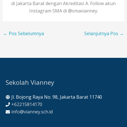
di Jakarta Barat dengan Akreditasi A. Follow akun
Instagram SMA di @smavianney.
←
Pos Sebelumnya
Selanjutnya Pos
→
Sekolah Vianney
Jl. Bojong Raya No. 98, Jakarta Barat 11740
+62215814170
info@vianney.sch.id