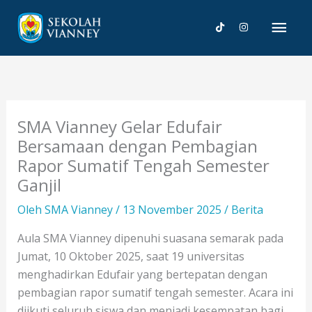
Lewati
Men
ke
konten
Uta
SMA Vianney Gelar Edufair
Bersamaan dengan Pembagian
Rapor Sumatif Tengah Semester
Ganjil
Oleh
SMA Vianney
/
13 November 2025
/
Berita
Aula SMA Vianney dipenuhi suasana semarak pada
Jumat, 10 Oktober 2025, saat 19 universitas
menghadirkan Edufair yang bertepatan dengan
pembagian rapor sumatif tengah semester. Acara ini
diikuti seluruh siswa dan menjadi kesempatan bagi