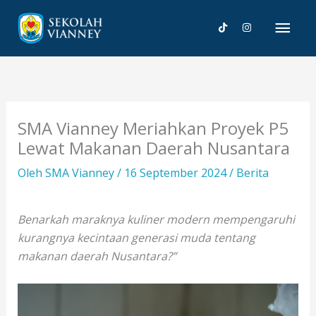
Lewati
Men
ke
konten
Uta
SMA Vianney Meriahkan Proyek P5
Lewat Makanan Daerah Nusantara
Oleh
SMA Vianney
/
16 September 2024
/
Berita
Benarkah maraknya kuliner modern mempengaruhi
kurangnya kecintaan generasi muda tentang
makanan daerah Nusantara?”