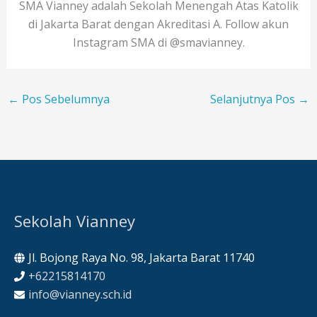
SMA Vianney adalah Sekolah Menengah Atas Katolik
di Jakarta Barat dengan Akreditasi A. Follow akun
Instagram SMA di @smavianney.
←
Pos Sebelumnya
Selanjutnya Pos
→
Sekolah Vianney
Jl. Bojong Raya No. 98, Jakarta Barat 11740
+62215814170
info@vianney.sch.id