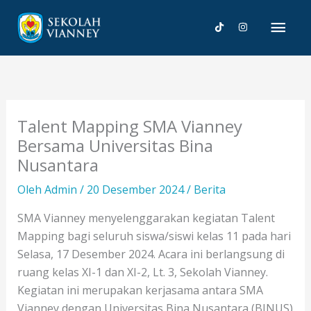
Lewati
Men
ke
konten
Uta
Talent Mapping SMA Vianney
Bersama Universitas Bina
Nusantara
Oleh
Admin
/
20 Desember 2024
/
Berita
SMA Vianney menyelenggarakan kegiatan Talent
Mapping bagi seluruh siswa/siswi kelas 11 pada hari
Selasa, 17 Desember 2024. Acara ini berlangsung di
ruang kelas XI-1 dan XI-2, Lt. 3, Sekolah Vianney.
Kegiatan ini merupakan kerjasama antara SMA
Vianney dengan Universitas Bina Nusantara (BINUS)