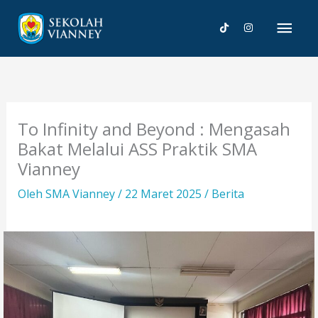
Lewati
Men
ke
konten
Uta
To Infinity and Beyond : Mengasah
Bakat Melalui ASS Praktik SMA
Vianney
Oleh
SMA Vianney
/
22 Maret 2025
/
Berita