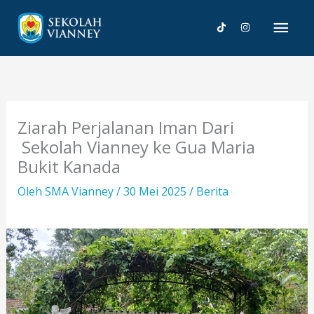
Lewati
Men
ke
konten
Uta
Ziarah Perjalanan Iman Dari
Sekolah Vianney ke Gua Maria
Bukit Kanada
Oleh
SMA Vianney
/
30 Mei 2025
/
Berita