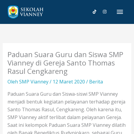
Lewati
Men
ke
konten
Uta
Paduan Suara Guru dan Siswa SMP
Vianney di Gereja Santo Thomas
Rasul Cengkareng
Oleh
SMP Vianney
/
12 Maret 2020
/
Berita
Paduan Suara Guru dan Siswa-siswi SMP Vianney
menjadi bentuk kegiatan pelayanan terhadap gereja
Santo Thomas Rasul, Cengkareng. Oleh karena itu,
SMP Vianney aktif terlibat dalam pelayanan Gereja.
Saat ini kelompok Paduan Suara SMP Vianney dilatih
oleh Bapak Benediktus Rudyniokaro, sebagai Guru