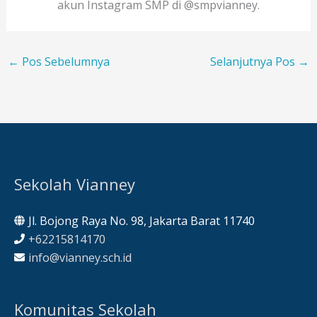
akun Instagram SMP di @smpvianney.
←
Pos Sebelumnya
Selanjutnya Pos
→
Sekolah Vianney
Jl. Bojong Raya No. 98, Jakarta Barat 11740
+62215814170
info@vianney.sch.id
Komunitas Sekolah