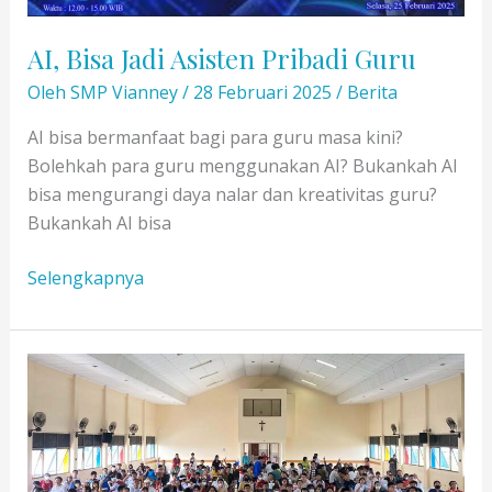
AI, Bisa Jadi Asisten Pribadi Guru
Oleh
SMP Vianney
/
28 Februari 2025
/
Berita
AI bisa bermanfaat bagi para guru masa kini?
Bolehkah para guru menggunakan AI? Bukankah AI
bisa mengurangi daya nalar dan kreativitas guru?
Bukankah AI bisa
AI,
Selengkapnya
Bisa
Jadi
Asisten
Pribadi
Guru