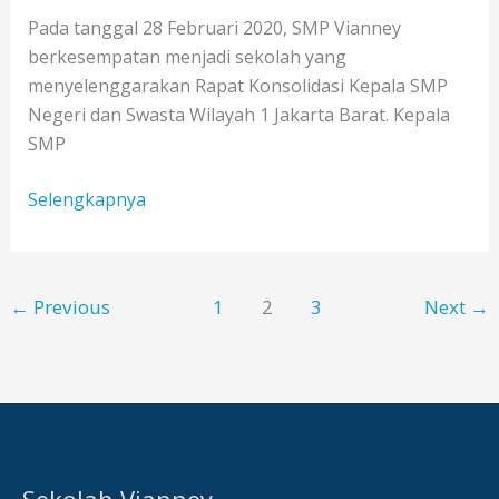
Pada tanggal 28 Februari 2020, SMP Vianney
berkesempatan menjadi sekolah yang
menyelenggarakan Rapat Konsolidasi Kepala SMP
Negeri dan Swasta Wilayah 1 Jakarta Barat. Kepala
SMP
Rapat
Selengkapnya
Konsolidasi
Kepala
SMP
←
Previous
1
2
3
Next
→
Negeri
dan
Swasta
Wilayah
1
Jakarta
Barat
Sekolah Vianney