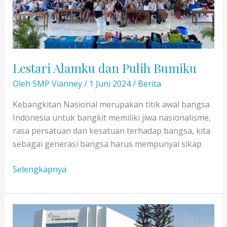
Lestari Alamku dan Pulih Bumiku
Oleh
SMP Vianney
/
1 Juni 2024
/
Berita
Kebangkitan Nasional merupakan titik awal bangsa
Indonesia untuk bangkit memiliki jiwa nasionalisme,
rasa persatuan dan kesatuan terhadap bangsa, kita
sebagai generasi bangsa harus mempunyai sikap
Lestari
Selengkapnya
Alamku
dan
Pulih
Bumiku