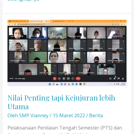
Belajar
di
Luar
Kelas
SMP
Kelas
7
Nilai Penting tapi Kejujuran lebih
Utama
Oleh
SMP Vianney
/
15 Maret 2022
/
Berita
Pelaksanaan Penilaian Tengah Semester (PTS) dan