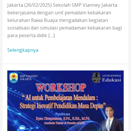
Jakarta (26/02/2025) Sekolah SMP Vianney Jakarta
bekerjasama dengan unit pemadam kebakaran
kelurahan Rawa Buaya mengadakan kegiatan
sosialisasi dan simulasi pemadaman kebakaran bagi
para peserta didik […]
SMP
Selengkapnya
Vianney
Gelar
Simulasi
Pemadaman
Kebakaran
Bersama
Damkar
Rawa
Buaya