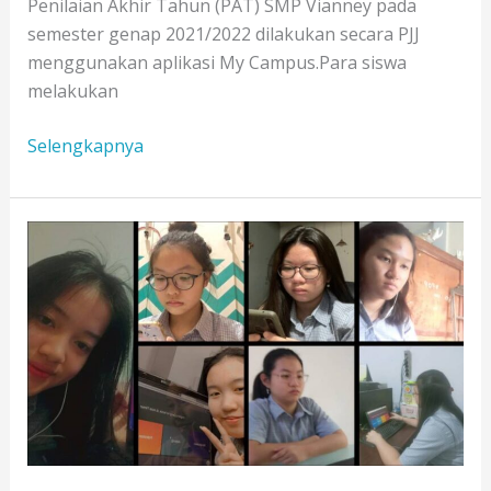
Penilaian Akhir Tahun (PAT) SMP Vianney pada
semester genap 2021/2022 dilakukan secara PJJ
menggunakan aplikasi My Campus.Para siswa
melakukan
Nilai
Selengkapnya
Penting
tapi
Kejujuran
lebih
Utama