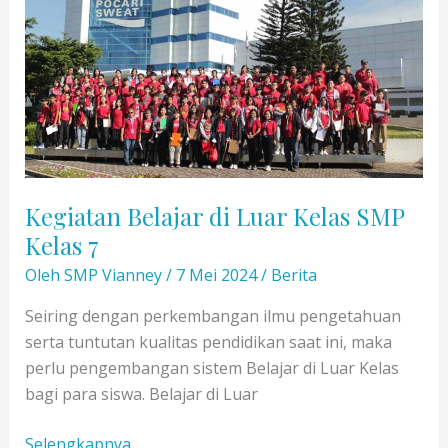
Kegiatan Belajar di Luar Kelas SMP
Kelas 7
Oleh
SMP Vianney
/
7 Mei 2024
/
Berita
Seiring dengan perkembangan ilmu pengetahuan
serta tuntutan kualitas pendidikan saat ini, maka
perlu pengembangan sistem Belajar di Luar Kelas
bagi para siswa. Belajar di Luar
Kegiatan
Selengkapnya