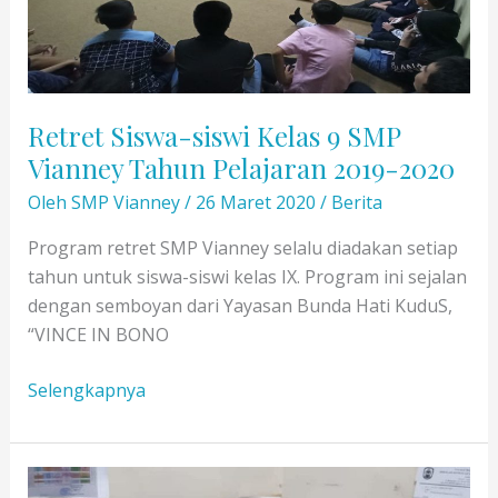
Retret Siswa-siswi Kelas 9 SMP
Vianney Tahun Pelajaran 2019-2020
Oleh
SMP Vianney
/
26 Maret 2020
/
Berita
Program retret SMP Vianney selalu diadakan setiap
tahun untuk siswa-siswi kelas IX. Program ini sejalan
dengan semboyan dari Yayasan Bunda Hati KuduS,
“VINCE IN BONO
Retret
Selengkapnya
Siswa-
siswi
Kelas