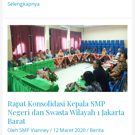
Pelaksanaan
Selengkapnya
PTS
Kelas
7,
8
dan
PAS
Kelas
9
Melalui
Daring/Online
Rapat Konsolidasi Kepala SMP
Negeri dan Swasta Wilayah 1 Jakarta
Barat
Oleh
SMP Vianney
/
12 Maret 2020
/
Berita