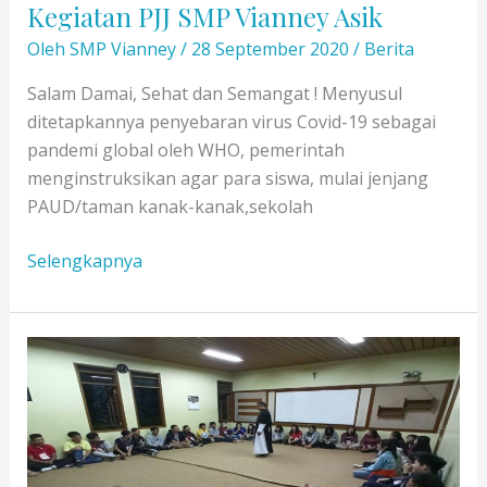
Kegiatan PJJ SMP Vianney Asik
Oleh
SMP Vianney
/
28 September 2020
/
Berita
Salam Damai, Sehat dan Semangat ! Menyusul
ditetapkannya penyebaran virus Covid-19 sebagai
pandemi global oleh WHO, pemerintah
menginstruksikan agar para siswa, mulai jenjang
PAUD/taman kanak-kanak,sekolah
Kegiatan
Selengkapnya
PJJ
SMP
Vianney
Asik